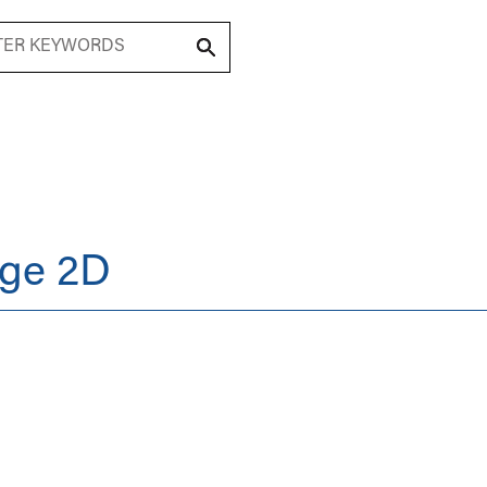
(
11
) produits trouvés
age 2D